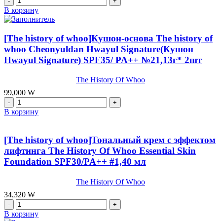
товара
В корзину
[SU:M37]Матирующая
База
под
[The history of whoo]Кушон-основа The history of
макияж
whoo Cheonyuldan Hwayul Signature(Кушон
SUM37
Hwayul Signature) SPF35/ PA++ №21,13г* 2шт
LosecSumma
Velvet
Cover
The History Of Whoo
Foundation
99,000
₩
SPF
Количество
30
товара
В корзину
/
[The
PA++
history
№1,30
of
[The history of whoo]Тональный крем c эффектом
мл
whoo]Кушон-
лифтинга The History Of Whoo Essential Skin
основа
Foundation SPF30/PA++ #1,40 мл
The
history
of
The History Of Whoo
whoo
34,320
₩
Cheonyuldan
Количество
Hwayul
товара
В корзину
Signature(Кушон
[The