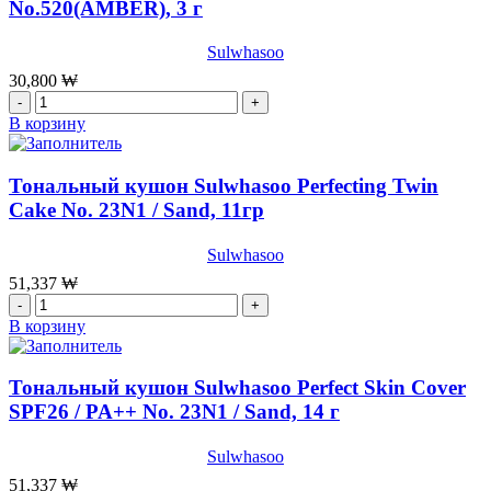
No.520(AMBER), 3 г
Perfecting
Lip
Sulwhasoo
Color
No.999(ROSE),
30,800
₩
3
Количество
г
товара
В корзину
Бальзам
для
губ
Тональный кушон Sulwhasoo Perfecting Twin
Sulwhasoo
Cake No. 23N1 / Sand, 11гр
Perfecting
Lip
Sulwhasoo
Color
No.520(AMBER),
51,337
₩
3
Количество
г
товара
В корзину
Тональный
кушон
Sulwhasoo
Тональный кушон Sulwhasoo Perfect Skin Cover
Perfecting
SPF26 / PA++ No. 23N1 / Sand, 14 г
Twin
Cake
Sulwhasoo
No.
23N1
51,337
₩