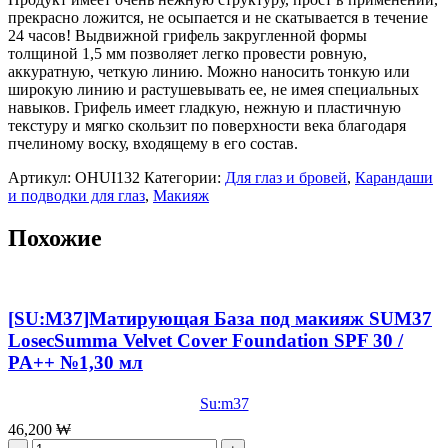
Liner
прекрасно ложится, не осыпается и не скатывается в течение
No.
24 часов! Выдвижной грифель закругленной формы
1,7
толщиной 1,5 мм позволяет легко провести ровную,
г
аккуратную, четкую линию. Можно наносить тонкую или
широкую линию и растушевывать ее, не имея специальных
навыков. Грифель имеет гладкую, нежную и пластичную
текстуру и мягко скользит по поверхности века благодаря
пчелиному воску, входящему в его состав.
Артикул:
OHUI132
Категории:
Для глаз и бровей
,
Карандаши
и подводки для глаз
,
Макияж
Похожие
[SU:M37]Матирующая База под макияж SUM37
LosecSumma Velvet Cover Foundation SPF 30 /
PA++ №1,30 мл
Su:m37
46,200
₩
Количество