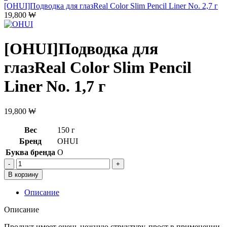
[OHUI]Подводка для глазReal Color Slim Pencil Liner No. 2,7 г
19,800
₩
[OHUI]Подводка для
глазReal Color Slim Pencil
Liner No. 1,7 г
19,800
₩
Вес
150 г
Бренд
OHUI
Буква бренда
O
Количество
товара
В корзину
[OHUI]Подводка
для
Описание
глазReal
Color
Описание
Slim
Pencil
Продукт имеет очень нежную структуру, прост в применении,