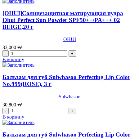
Hwayul
history
Signature)
of
[OHUI]Солнцезащитная матирующая пудра
SPF35/
whoo]Тональный
Ohui Perfect Sun Powder SPF50++/PA+++ 02
PA++
крем
№21,13г*
BEIGE,20 г
c
2шт
эффектом
лифтинга
OHUI
The
33,000
₩
History
Количество
Of
товара
В корзину
Whoo
[OHUI]Солнцезащитная
Essential
матирующая
Skin
пудра
Бальзам для губ Sulwhasoo Perfecting Lip Color
Foundation
Ohui
No.999(ROSE), 3 г
SPF30/PA++
Perfect
#1,40
Sun
мл
Sulwhasoo
Powder
SPF50++/PA+++
30,800
₩
02
Количество
BEIGE,20
товара
В корзину
г
Бальзам
для
губ
Бальзам для губ Sulwhasoo Perfecting Lip Color
Sulwhasoo