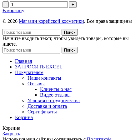
/
Количество
Sand,
товара
В корзину
11гр
Тональный
кушон
© 2026
Магазин корейской косметики
. Все права защищены
Sulwhasoo
Perfect
Поиск
Skin
Начните вводить текст, чтобы увидеть товары, которые вы
Cover
ищете.
SPF26
Поиск
/
PA++
Главная
No.
ЗАПРОСИТЬ EXCEL
23N1
Покупателям
/
Наши контакты
Sand,
Отзывы
14
Клиенты о нас
г
Видео отзывы
Условия сотрудничества
Доставка и оплата
Сертификаты
Корзина
Корзина
Закрыть
Используя наш сайт вы соглашаетесь с
Политикой