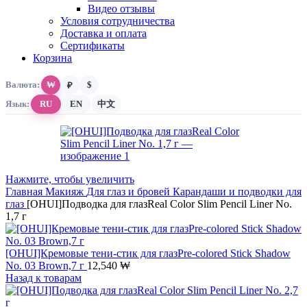
Видео отзывы
Условия сотрудничества
Доставка и оплата
Сертификаты
Корзина
Валюта:
₩
$
₽
Язык:
RU
EN
中文
Нажмите, чтобы увеличить
Главная
Макияж
Для глаз и бровей
Карандаши и подводки для
глаз
[OHUI]Подводка для глазReal Color Slim Pencil Liner No.
1,7 г
[OHUI]Кремовые тени-стик для глазPre-colored Stick Shadow
No. 03 Brown,7 г
12,540
₩
Назад к товарам