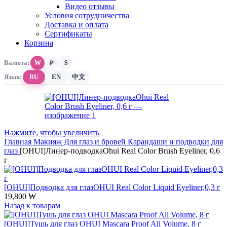
Видео отзывы
Условия сотрудничества
Доставка и оплата
Сертификаты
Корзина
Валюта:
₩
$
₽
Язык:
RU
EN
中文
Нажмите, чтобы увеличить
Главная
Макияж
Для глаз и бровей
Карандаши и подводки для
глаз
[OHUI]Линер-подводкаOhui Real Color Brush Eyeliner, 0,6
г
[OHUI]Подводка для глазOHUI Real Color Liquid Eyeliner,0,3 г
19,800
₩
Назад к товарам
[OHUI]Тушь для глаз OHUI Mascara Proof All Volume, 8 г