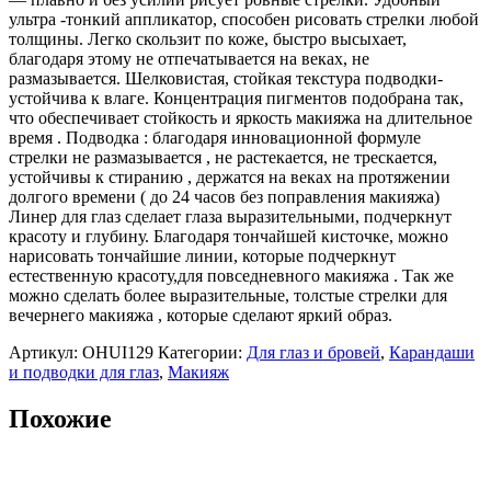
г
ультра -тонкий аппликатор, способен рисовать стрелки любой
толщины. Легко скользит по коже, быстро высыхает,
благодаря этому не отпечатывается на веках, не
размазывается. Шелковистая, стойкая текстура подводки-
устойчива к влаге. Концентрация пигментов подобрана так,
что обеспечивает стойкость и яркость макияжа на длительное
время . Подводка : благодаря инновационной формуле
стрелки не размазывается , не растекается, не трескается,
устойчивы к стиранию , держатся на веках на протяжении
долгого времени ( до 24 часов без поправления макияжа)
Линер для глаз сделает глаза выразительными, подчеркнут
красоту и глубину. Благодаря тончайшей кисточке, можно
нарисовать тончайшие линии, которые подчеркнут
естественную красоту,для повседневного макияжа . Так же
можно сделать более выразительные, толстые стрелки для
вечернего макияжа , которые сделают яркий образ.
Артикул:
OHUI129
Категории:
Для глаз и бровей
,
Карандаши
и подводки для глаз
,
Макияж
Похожие