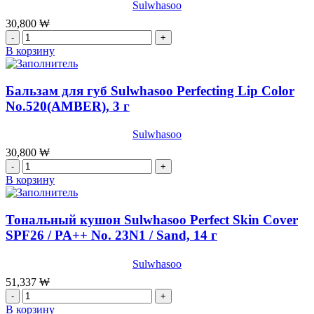
мл
Sulwhasoo
Glowing
Lip
30,800
₩
Balm
Количество
№
товара
В корзину
030
Бальзам
PETAL,3
для
г
губ
Бальзам для губ Sulwhasoo Perfecting Lip Color
Sulwhasoo
No.520(AMBER), 3 г
Perfecting
Lip
Sulwhasoo
Color
No.
30,800
₩
9460
Количество
|
товара
В корзину
Berry,
Бальзам
3
для
г
губ
Тональный кушон Sulwhasoo Perfect Skin Cover
Sulwhasoo
SPF26 / PA++ No. 23N1 / Sand, 14 г
Perfecting
Lip
Sulwhasoo
Color
No.520(AMBER),
51,337
₩
3
Количество
г
товара
В корзину