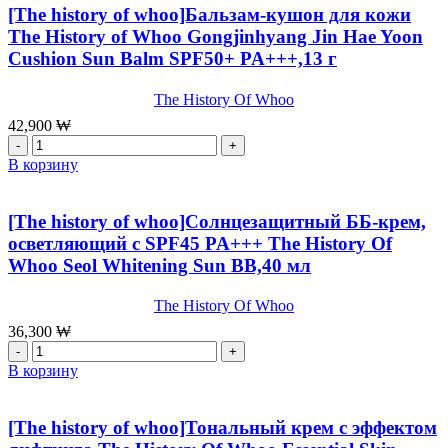
[The history of whoo]Бальзам-кушон для кожи
The History of Whoo Gongjinhyang Jin Hae Yoon
Cushion Sun Balm SPF50+ PA+++,13 г
The History Of Whoo
42,900
₩
Количество
товара
В корзину
[The
history
of
[The history of whoo]Солнцезащитный ББ-крем,
whoo]Бальзам-
осветляющий с SPF45 PA+++ The History Of
кушон
Whoo Seol Whitening Sun BB,40 мл
для
кожи
The
The History Of Whoo
History
36,300
₩
of
Количество
Whoo
товара
В корзину
Gongjinhyang
[The
Jin
history
Hae
of
[The history of whoo]Тональный крем c эффектом
Yoon
whoo]Солнцезащитный