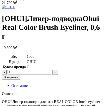
21,780
₩
[OHUI]Линер-подводкаOhui
Real Color Brush Eyeliner, 0,6
г
19,800
₩
Вес
100 г
Бренд
OHUI
Буква бренда
O
Количество
товара
В корзину
[OHUI]Линер-
подводкаOhui
Описание
Real
Color
Описание
Brush
Eyeliner,
OHUI Линер-подводка для глаз REAL COLOR brush eyeliner
0,6
— плавно и без усилий рисует ровные стрелки. Удобный