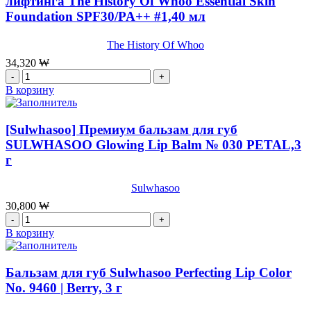
лифтинга The History Of Whoo Essential Skin
Cushion
ББ-
Sun
Foundation SPF30/PA++ #1,40 мл
крем,
Balm
осветляющий
SPF50+
с
The History Of Whoo
PA+++,13
SPF45
34,320
₩
г
PA+++
Количество
The
товара
В корзину
History
[The
Of
history
Whoo
of
[Sulwhasoo] Премиум бальзам для губ
Seol
whoo]Тональный
SULWHASOO Glowing Lip Balm № 030 PETAL,3
Whitening
крем
Sun
г
c
BB,40
эффектом
мл
лифтинга
Sulwhasoo
The
30,800
₩
History
Количество
Of
товара
В корзину
Whoo
[Sulwhasoo]
Essential
Премиум
Skin
бальзам
Бальзам для губ Sulwhasoo Perfecting Lip Color
Foundation
для
No. 9460 | Berry, 3 г
SPF30/PA++
губ
#1,40
SULWHASOO