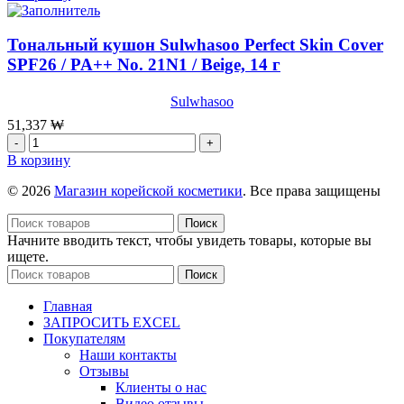
Тональный
кушон
Sulwhasoo
Тональный кушон Sulwhasoo Perfect Skin Cover
Perfect
SPF26 / PA++ No. 21N1 / Beige, 14 г
Skin
Cover
Sulwhasoo
SPF26
/
51,337
₩
PA++
Количество
No.
товара
В корзину
23N1
Тональный
/
кушон
© 2026
Магазин корейской косметики
. Все права защищены
Sand,
Sulwhasoo
14
Perfect
Поиск
г
Skin
Начните вводить текст, чтобы увидеть товары, которые вы
Cover
ищете.
SPF26
Поиск
/
PA++
Главная
No.
ЗАПРОСИТЬ EXCEL
21N1
Покупателям
/
Наши контакты
Beige,
Отзывы
14
Клиенты о нас
г
Видео отзывы