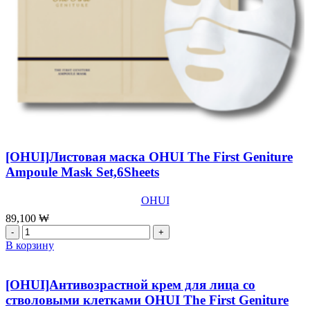
[OHUI]Листовая маска OHUI The First Geniture
Ampoule Mask Set,6Sheets
OHUI
89,100
₩
Количество
товара
В корзину
[OHUI]Листовая
маска
OHUI
[OHUI]Антивозрастной крем для лица со
The
стволовыми клетками OHUI The First Geniture
First