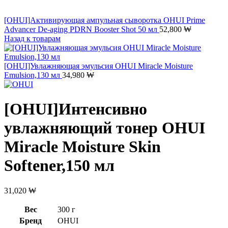
[OHUI]Активирующая ампульная сыворотка OHUI Prime
Advancer De-aging PDRN Booster Shot 50 мл
52,800
₩
Назад к товарам
[OHUI]Увлажняющая эмульсия OHUI Miracle Moisture
Emulsion,130 мл
34,980
₩
[OHUI]Интенсивно
увлажняющий тонер OHUI
Miracle Moisture Skin
Softener,150 мл
31,020
₩
Вес
300 г
Бренд
OHUI