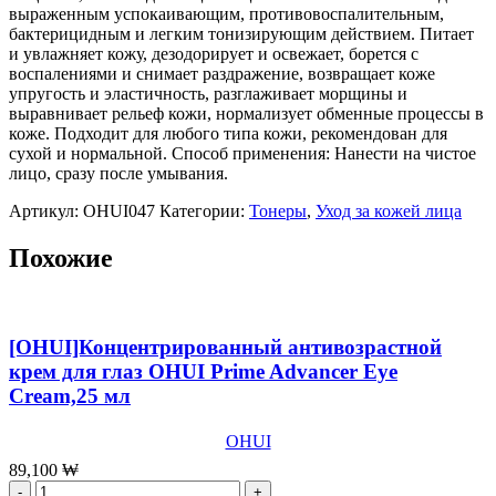
выраженным успокаивающим, противовоспалительным,
бактерицидным и легким тонизирующим действием. Питает
и увлажняет кожу, дезодорирует и освежает, борется с
воспалениями и снимает раздражение, возвращает коже
упругость и эластичность, разглаживает морщины и
выравнивает рельеф кожи, нормализует обменные процессы в
коже. Подходит для любого типа кожи, рекомендован для
сухой и нормальной. Способ применения: Нанести на чистое
лицо, сразу после умывания.
Артикул:
OHUI047
Категории:
Тонеры
,
Уход за кожей лица
Похожие
[OHUI]Концентрированный антивозрастной
крем для глаз OHUI Prime Advancer Eye
Cream,25 мл
OHUI
89,100
₩
Количество