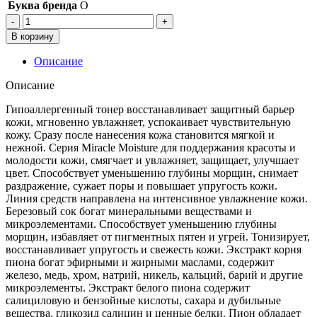
Буква бренда
O
Количество
товара
В корзину
[OHUI]Интенсивно
увлажняющий
Описание
тонер
OHUI
Описание
Miracle
Moisture
Гипоаллергенный тонер восстанавливает защитный барьер
Skin
кожи, мгновенно увлажняет, успокаивает чувствительную
Softener,150
кожу. Сразу после нанесения кожа становится мягкой и
мл
нежной. Серия Miracle Moisture для поддержания красоты и
молодости кожи, смягчает и увлажняет, защищает, улучшает
цвет. Способствует уменьшению глубины морщин, снимает
раздражение, сужает поры и повышает упругость кожи.
Линия средств направлена на интенсивное увлажнение кожи.
Березовый сок богат минеральными веществами и
микроэлементами. Способствует уменьшению глубины
морщин, избавляет от пигментных пятен и угрей. Тонизирует,
восстанавливает упругость и свежесть кожи. Экстракт корня
пиона богат эфирными и жирными маслами, содержит
железо, медь, хром, натрий, никель, кальций, барий и другие
микроэлементы. Экстракт белого пиона содержит
салициловую и бензойные кислоты, сахара и дубильные
вещества, гликозид салицин и ценные белки. Пион обладает