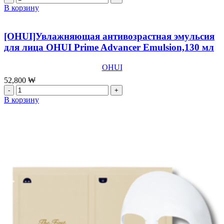
товара
В корзину
[OHUI]Концентрированный
антивозрастной
крем
[OHUI]Увлажняющая антивозрастная эмульсия
для
для лица OHUI Prime Advancer Emulsion,130 мл
глаз
OHUI
OHUI
Prime
Advancer
52,800
₩
Eye
Количество
Cream,25
товара
В корзину
мл
[OHUI]Увлажняющая
антивозрастная
эмульсия
для
лица
OHUI
Prime
Advancer
Emulsion,130
мл