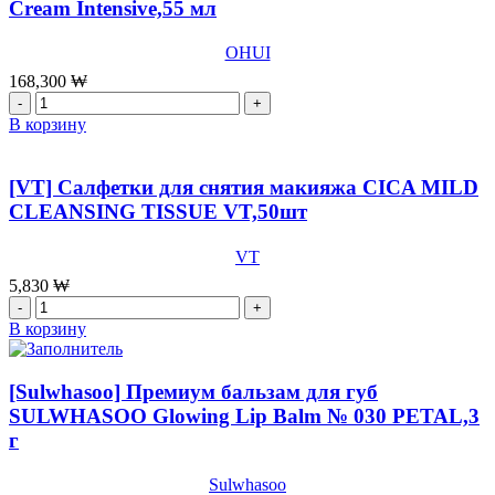
Cream Intensive,55 мл
Geniture
Ampoule
Mask
OHUI
Set,6Sheets
168,300
₩
Количество
товара
В корзину
[OHUI]Антивозрастной
крем
для
[VT] Салфетки для снятия макияжа CICA MILD
лица
CLEANSING TISSUE VT,50шт
со
стволовыми
VT
клетками
OHUI
5,830
₩
The
Количество
First
товара
В корзину
Geniture
[VT]
Cream
Салфетки
Intensive,55
для
[Sulwhasoo] Премиум бальзам для губ
мл
снятия
SULWHASOO Glowing Lip Balm № 030 PETAL,3
макияжа
г
CICA
MILD
CLEANSING
Sulwhasoo