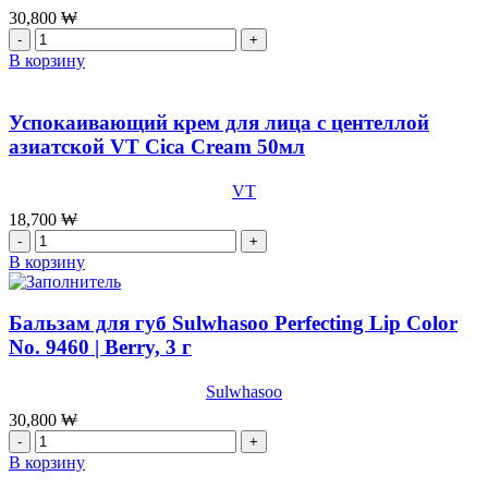
TISSUE
30,800
₩
VT,50шт
Количество
товара
В корзину
[Sulwhasoo]
Премиум
бальзам
Успокаивающий крем для лица с центеллой
для
азиатской VT Cica Cream 50мл
губ
SULWHASOO
VT
Glowing
Lip
18,700
₩
Balm
Количество
№
товара
В корзину
030
Успокаивающий
PETAL,3
крем
г
для
Бальзам для губ Sulwhasoo Perfecting Lip Color
лица
No. 9460 | Berry, 3 г
с
центеллой
Sulwhasoo
азиатской
VT
30,800
₩
Cica
Количество
Cream
товара
В корзину
50мл
Бальзам