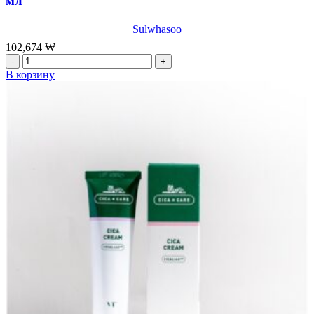
мл
,500мл
Sulwhasoo
102,674
₩
Количество
товара
В корзину
Концентрированная
сыворотка
Sulwhasoo
Concentrated
Ginseng
Rejuvenating
Ampoule,
20
мл