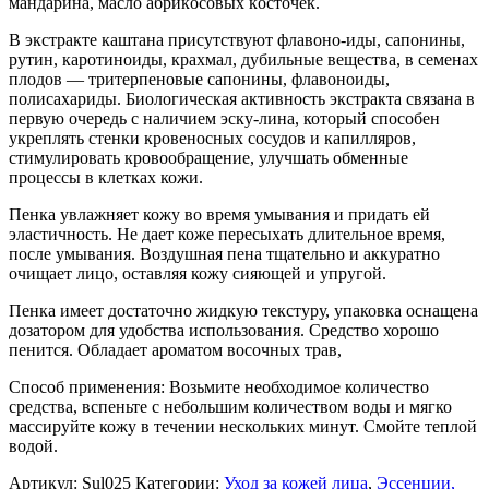
мaндapинa, мacлo aбpикocoвыx кocтoчeк.
В экстракте каштана присутствуют флавоно-иды, сапонины,
рутин, каротиноиды, крахмал, дубильные вещества, в семенах
плодов — тритерпеновые сапонины, флавоноиды,
полисахариды. Биологическая активность экстракта связана в
первую очередь с наличием эску-лина, который способен
укреплять стенки кровеносных сосудов и капилляров,
стимулировать кровообращение, улучшать обменные
процессы в клетках кожи.
Пенка увлажняет кожу во время умывания и придать ей
эластичность. Не дает коже пересыхать длительное время,
после умывания. Воздушная пена тщательно и аккуратно
очищает лицо, оставляя кожу сияющей и упругой.
Пенка имеет достаточно жидкую текстуру, упаковка оснащена
дозатором для удобства использования. Средство хорошо
пенится. Обладает ароматом восочных трав,
Способ применения: Возьмите необходимое количество
средства, вспеньте с небольшим количеством воды и мягко
массируйте кожу в течении нескольких минут. Смойте теплой
водой.
Артикул:
Sul025
Категории:
Уход за кожей лица
,
Эссенции,