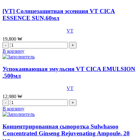
крем
для
[VT] Солнцезащитная эссенция VT CICA
кожи
ESSENCE SUN,60мл
вокруг
глаз
VT
со
стволовыми
19,800
₩
клетками
Количество
OHUI
товара
В корзину
The
[VT]
First
Солнцезащитная
Geniture
эссенция
Успокаивающая эмульсия VT CICA EMULSION
Eye
VT
,500мл
Cream,25
CICA
мл
ESSENCE
VT
SUN,60мл
12,980
₩
Количество
товара
В корзину
Успокаивающая
эмульсия
VT
Концентрированная сыворотка Sulwhasoo
CICA
Concentrated Ginseng Rejuvenating Ampoule, 20
EMULSION