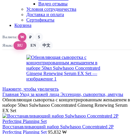
Видео отзывы
Условия сотрудничества
Доставка и оплата
Сертификаты
Корзина
Валюта:
₩
$
₽
Язык:
RU
EN
中文
Нажмите, чтобы увеличить
Главная
Уход за кожей лица
Эссенции, сыворотки, ампулы
Обновляющая cывopoткa с концентрированным жeньшeнем в
наборе 50мл Sulwhasoo Concentrated Ginseng Renewing Serum
EX Set
Восстанавливающий набор Sulwhasoo Concentrated 2P
Perfecting Planning Set
95,832
₩