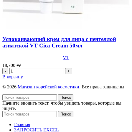
Успокаивающий крем для лица с центеллой
азиатской VT Cica Cream 50мл
VT
18,700
₩
Количество
товара
В корзину
Успокаивающий
крем
© 2026
Магазин корейской косметики
. Все права защищены
для
лица
Поиск
с
Начните вводить текст, чтобы увидеть товары, которые вы
центеллой
ищете.
азиатской
Поиск
VT
Cica
Главная
Cream
ЗАПРОСИТЬ EXCEL