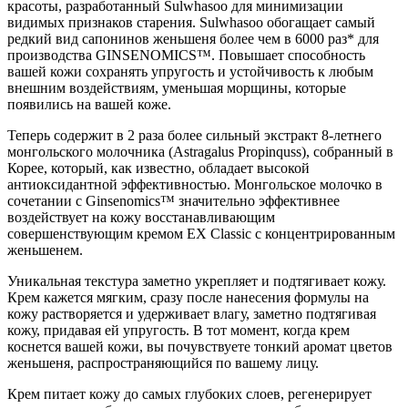
красоты, разработанный Sulwhasoo для минимизации
видимых признаков старения. Sulwhasoo обогащает самый
редкий вид сапонинов женьшеня более чем в 6000 раз* для
производства GINSENOMICS™. Повышает способность
вашей кожи сохранять упругость и устойчивость к любым
внешним воздействиям, уменьшая морщины, которые
появились на вашей коже.
Теперь содержит в 2 раза более сильный экстракт 8-летнего
монгольского молочника (Astragalus Propinquss), собранный в
Корее, который, как известно, обладает высокой
антиоксидантной эффективностью. Монгольское молочко в
сочетании с Ginsenomics™ значительно эффективнее
воздействует на кожу восстанавливающим
совершенствующим кремом EX Classic с концентрированным
женьшенем.
Уникальная текстура заметно укрепляет и подтягивает кожу.
Крем кажется мягким, сразу после нанесения формулы на
кожу растворяется и удерживает влагу, заметно подтягивая
кожу, придавая ей упругость. В тот момент, когда крем
коснется вашей кожи, вы почувствуете тонкий аромат цветов
женьшеня, распространяющийся по вашему лицу.
Крем питает кожу до самых глубоких слоев, регенерирует