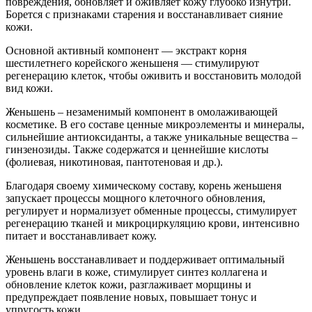
повреждения, обновляет и оживляет кожу глубоко изнутри.
Борется с признаками старения и восстанавливает сияние
кожи.
Основной активный компонент — экстракт корня
шестилетнего корейского женьшеня — стимулируют
регенерацию клеток, чтобы оживить и восстановить молодой
вид кожи.
Женьшень – незаменимый компонент в омолаживающей
косметике. В его составе ценные микроэлементы и минералы,
сильнейшие антиоксиданты, а также уникальные вещества –
гинзенозиды. Также содержатся и ценнейшие кислоты
(фолиевая, никотиновая, пантотеновая и др.).
Благодаря своему химическому составу, корень женьшеня
запускает процессы мощного клеточного обновления,
регулирует и нормализует обменные процессы, стимулирует
регенерацию тканей и микроциркуляцию крови, интенсивно
питает и восстанавливает кожу.
Женьшень восстанавливает и поддерживает оптимальный
уровень влаги в коже, стимулирует синтез коллагена и
обновление клеток кожи, разглаживает морщины и
предупреждает появление новых, повышает тонус и
упругость кожи.