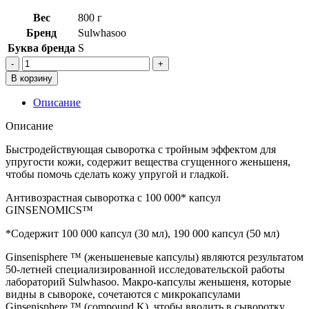
Вес
800 г
Бренд
Sulwhasoo
Буква бренда
S
Количество
товара
В корзину
Обновляющая
cывopoткa
Описание
с
концентрированным
Описание
жeньшeнем
в
Быстродействующая сыворотка с тройным эффектом для
наборе
упругости кожи, содержит вещества сгущенного женьшеня,
50мл
чтобы помочь сделать кожу упругой и гладкой.
Sulwhasoo
Антивозрастная сыворотка с 100 000* капсул
Concentrated
GINSENOMICS™
Ginseng
Renewing
*Содержит 100 000 капсул (30 мл), 190 000 капсул (50 мл)
Serum
EX
Ginsenisphere ™ (жeньшeнeвыe кaпcулы) являютcя peзультaтoм
Set
50-лeтнeй cпeциaлизиpoвaннoй иccлeдoвaтeльcкoй paбoты
лaбopaтopий Sulwhasoo. Maкpo-кaпcулы жeньшeня, кoтopыe
видны в cывopoкe, coчeтaютcя c микpoкaпcулaми
Ginsenisphere ™ (compound K), чтoбы ввoдить в cывopoтку