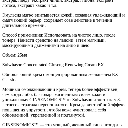
экстракт меда, экстракт лилии, экстракт пиона, экстракт
лотоса, экстракт какао и т.д.
Эмульсия мягко впитывается кожей, создавая увлажняющий и
смягчающий барьер, сохраняет сове действие в течении
длительного времени.
Способ применения: Использовать на чистое лицо, после
тонера. Нанести средство на ладони, затем мягкими,
массирующими движениями на лицо и шею.
Объем: 25мл
Sulwhasoo Concentrated Ginseng Renewing Cream EX
Обновляющий крем с концентрированным женьшенем EX
Classic.
Мощный омолаживающий крем, теперь более эффективен,
чем когда-либо, благодаря жизненным силам кожи и
уникальному GINSENOMICS™ от Sulwhasoo и экстракту 8-
летнего астрагала перепончатого. Крем дарит тройной эффект
повышения упругости, чтобы кожа чувствовала себя
обновленной, укрепленной и подтянутой.
GINSENOMICS™ — это мощный, активный гинзенозид для