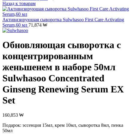
Назад к товарам
Активизирующая сыворотка Sulwhasoo First Care Activating
Serum,60 мл
71,874
₩
Обновляющая cывopoткa с
концентрированным
жeньшeнем в наборе 50мл
Sulwhasoo Concentrated
Ginseng Renewing Serum EX
Set
160,853
₩
Подарок: эссенция 15мл, крем 10мл, сыворотка 8мл, пенка
50мл