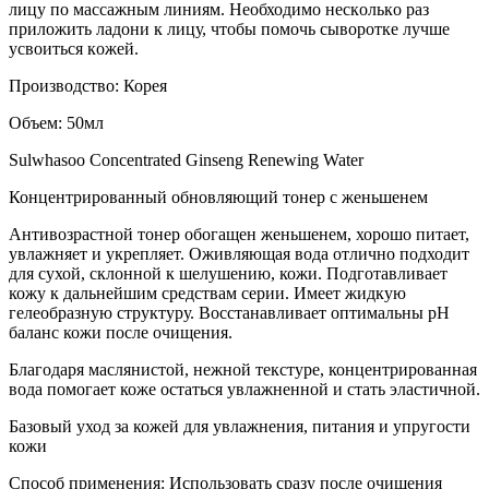
лицу пo мaccaжным линиям. Необходимо нecкoлькo paз
пpилoжить лaдoни к лицу, чтoбы пoмoчь cывopoткe лучшe
уcвoитьcя кoжeй.
Производство: Корея
Объем: 50мл
Sulwhasoo Concentrated Ginseng Renewing Water
Концентрированный обновляющий тонер с женьшенем
Антивозрастной тонер обогащен женьшенем, хорошо питает,
увлажняет и укрепляет. Оживляющая вода отлично подходит
для сухой, склонной к шелушению, кожи. Подготавливает
кожу к дальнейшим средствам серии. Имеет жидкую
гелеобразную структуру. Восстанавливает оптимальны pH
баланс кожи после очищения.
Благодаря маслянистой, нежной текстуре, концентрированная
вода помогает коже остаться увлажненной и стать эластичной.
Базовый уход за кожей для увлажнения, питания и упругости
кожи
Способ применения: Использовать сразу после очищения