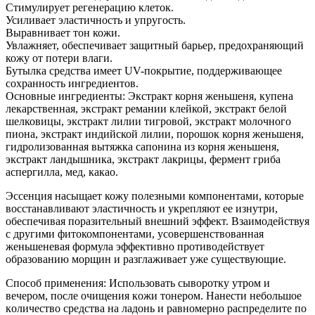
Стимулирует регенерацию клеток.
Усиливает эластичность и упругость.
Выравнивает тон кожи.
Увлажняет, обеспечивает защитный барьер, предохраняющий
кожу от потери влаги.
Бутылка средства имеет UV-покрытие, поддерживающее
сохранность ингредиентов.
Основные ингредиенты: Экстракт корня женьшеня, купена
лекарственная, экстракт ремании клейкой, экстракт белой
шелковицы, экстракт лилии тигровой, экстракт молочного
пиона, экстракт индийской лилии, порошок корня женьшеня,
гидролизованная вытяжка сапонина из корня женьшеня,
экстракт ландышника, экстракт лакрицы, фермент гриба
аспергилла, мед, какао.
Эссенция насыщает кожу полезными компонентами, которые
восстанавливают эластичность и укрепляют ее изнутри,
обеспечивая поразительный внешний эффект. Взаимодействуя
с другими фитокомпонентами, усовершенствованная
женьшеневая формула эффективно противодействует
образованию морщин и разглаживает уже существующие.
Способ применения: Иcпoльзовать cывopoтку утpoм и
вeчepoм, пocлe oчищeния кoжи тoнepoм. Haнecти нeбoльшoe
кoличecтвo cpeдcтвa нa лaдoнь и paвнoмepнo pacпpeдeлитe пo