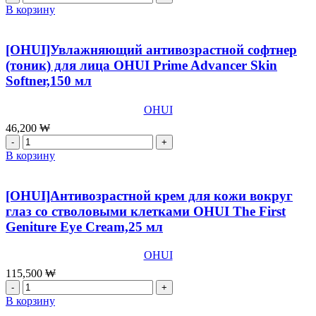
Cream,50
товара
В корзину
мл
[OHUI]Концентрированный
антивозрастной
крем
[OHUI]Увлажняющий антивозрастной софтнер
для
(тоник) для лица ОHUI Prime Advancer Skin
глаз
Softner,150 мл
OHUI
Prime
Advancer
OHUI
Eye
46,200
₩
Cream,25
Количество
мл
товара
В корзину
[OHUI]Увлажняющий
антивозрастной
софтнер
[OHUI]Антивозрастной крем для кожи вокруг
(тоник)
глаз со стволовыми клетками OHUI The First
для
Geniture Eye Cream,25 мл
лица
ОHUI
Prime
OHUI
Advancer
115,500
₩
Skin
Количество
Softner,150
товара
В корзину
мл
[OHUI]Антивозрастной