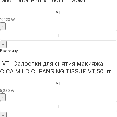
Mild Toner Pad VT,60шт, 130мл
VT
10,120
₩
В корзину
[VT] Салфетки для снятия макияжа
CICA MILD CLEANSING TISSUE VT,50шт
VT
5,830
₩