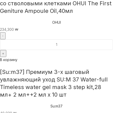
со стволовыми клетками OHUI The First
Geniture Ampoule Oil,40мл
OHUI
234,300
₩
В корзину
[Su:m37] Премиум 3-х шаговый
увлажняющий уход SU:M 37 Water-full
Timeless water gel mask 3 step kit,28
мл+ 2 мл++2 мл x 10 шт
Su:m37