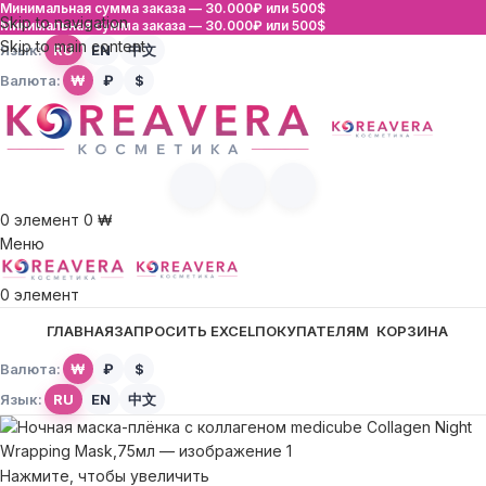
Минимальная сумма заказа —
30.000₽ или 500$
Skip to navigation
Минимальная сумма заказа —
30.000₽ или 500$
Skip to main content
Язык:
RU
EN
中文
Валюта:
₩
₽
$
0
элемент
0
₩
Меню
0
элемент
ГЛАВНАЯ
ЗАПРОСИТЬ EXCEL
ПОКУПАТЕЛЯМ
КОРЗИНА
Валюта:
₩
₽
$
Язык:
RU
EN
中文
Нажмите, чтобы увеличить