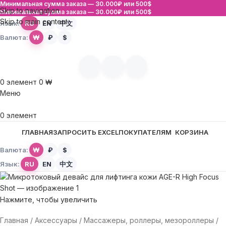
Минимальная сумма заказа —
30.000₽ или 500$
Skip to navigation
Минимальная сумма заказа —
30.000₽ или 500$
Skip to main content
Язык:
RU
EN
中文
Валюта:
₩
₽
$
0
элемент
0
₩
Меню
0
элемент
ГЛАВНАЯ
ЗАПРОСИТЬ EXCEL
ПОКУПАТЕЛЯМ
КОРЗИНА
Валюта:
₩
₽
$
Язык:
RU
EN
中文
Нажмите, чтобы увеличить
Главная
Аксессуары
Массажеры, роллеры, мезороллеры