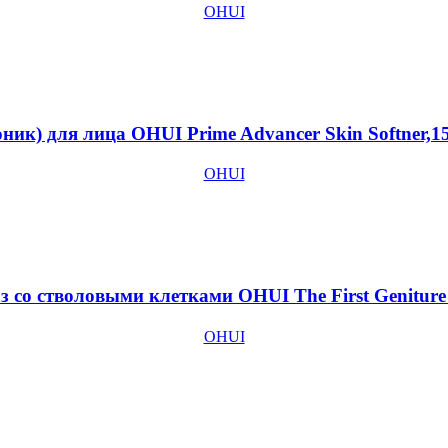
OHUI
ик) для лица ОHUI Prime Advancer Skin Softner,1
OHUI
 со стволовыми клетками OHUI The First Geniture
OHUI