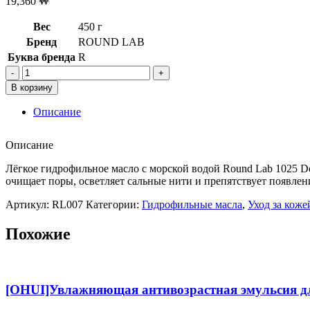
19,360
₩
Вес
450 г
Бренд
ROUND LAB
Буква бренда
R
Количество
товара
В корзину
Лёгкое
гидрофильное
Описание
масло
с
Описание
морской
водой
Лёгкое гидрофильное масло с морской водой Round Lab 1025 Do
Round
очищает поры, осветляет сальные нити и препятствует появле
Lab
1025
Артикул:
RL007
Категории:
Гидрофильные масла
,
Уход за коже
Dokdo
Cleansing
Похожие
Oil,200мл
[OHUI]Увлажняющая антивозрастная эмульсия дл