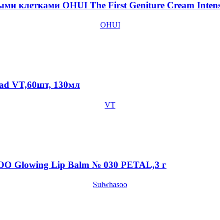
ми клетками OHUI The First Geniture Cream Intens
OHUI
Pad VT,60шт, 130мл
VT
O Glowing Lip Balm № 030 PETAL,3 г
Sulwhasoo