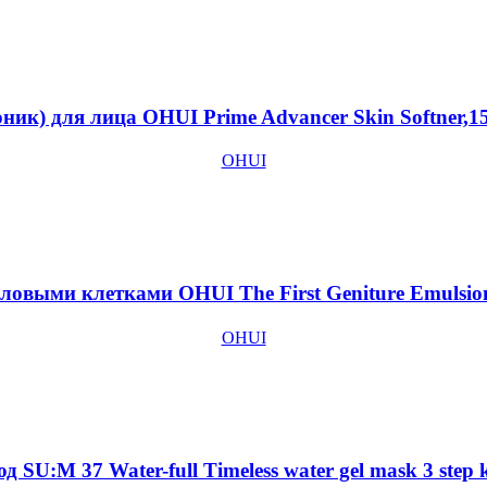
ик) для лица ОHUI Prime Advancer Skin Softner,1
OHUI
ловыми клетками OHUI The First Geniture Emulsio
OHUI
:M 37 Water-full Timeless water gel mask 3 step k