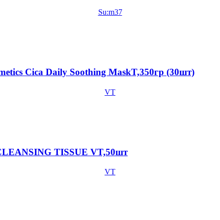
Su:m37
tics Cica Daily Soothing MaskT,350гр (30шт)
VT
 CLEANSING TISSUE VT,50шт
VT