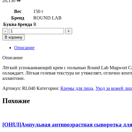
20,130
₩
Вес
150 г
Бренд
ROUND LAB
Буква бренда
R
Количество
товара
В корзину
Лёгкий
успокаивающий
Описание
крем
с
Описание
полынью
Round
Лёгкий успокаивающий крем с полынью Round Lab Mugwort Calm
Lab
охлаждает. Лёгкая гелевая текстура не утяжеляет, отлично впи
Mugwort
аллантоин.
Calming
Артикул:
RL040
Категории:
Кремы для лица
,
Уход за кожей ли
Cream,80мл
Похожие
[OHUI]Ампульная антивозрастная сыворотка для