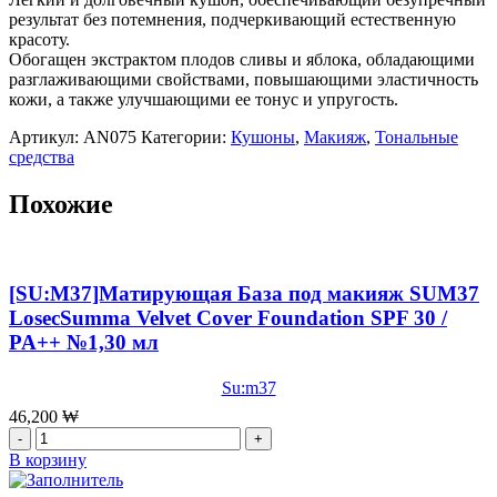
SPF
результат без потемнения, подчеркивающий естественную
50+
красоту.
PA+++
Обогащен экстрактом плодов сливы и яблока, обладающими
,
разглаживающими свойствами, повышающими эластичность
15
кожи, а также улучшающими ее тонус и упругость.
г
Артикул:
AN075
Категории:
Кушоны
,
Макияж
,
Тональные
средства
Похожие
[SU:M37]Матирующая База под макияж SUM37
LosecSumma Velvet Cover Foundation SPF 30 /
PA++ №1,30 мл
Su:m37
46,200
₩
Количество
товара
В корзину
[SU:M37]Матирующая
База