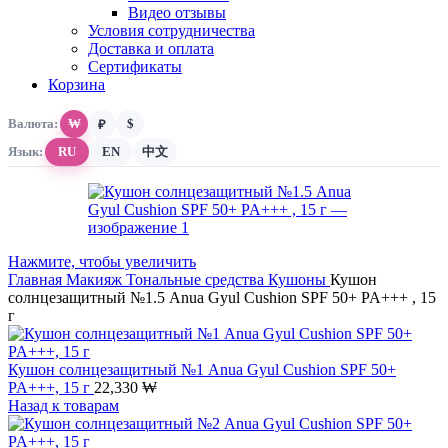
Видео отзывы
Условия сотрудничества
Доставка и оплата
Сертификаты
Корзина
Валюта:
₩
$
₽
Язык:
RU
EN
中文
Нажмите, чтобы увеличить
Главная
Макияж
Тональные средства
Кушоны
Кушон
солнцезащитный №1.5 Anua Gyul Cushion SPF 50+ PA+++ , 15
г
Кушон солнцезащитный №1 Anua Gyul Cushion SPF 50+
PA+++, 15 г
22,330
₩
Назад к товарам