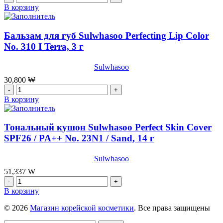
товара
В корзину
Бальзам
для
губ
Бальзам для губ Sulwhasoo Perfecting Lip Color
Sulwhasoo
No. 310 I Terra, 3 г
Perfecting
Lip
Sulwhasoo
Color
No.999(ROSE),
30,800
₩
3
Количество
г
товара
В корзину
Бальзам
для
губ
Тональный кушон Sulwhasoo Perfect Skin Cover
Sulwhasoo
SPF26 / PA++ No. 23N1 / Sand, 14 г
Perfecting
Lip
Sulwhasoo
Color
No.
51,337
₩
310
Количество
I
товара
В корзину
Terra,
Тональный
3
кушон
© 2026
Магазин корейской косметики
. Все права защищены
г
Sulwhasoo