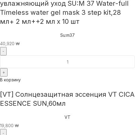
увлажняющий уход SU:M 37 Water-full
Timeless water gel mask 3 step kit,28
мл+ 2 мл++2 мл x 10 шт
Su:m37
40,920
₩
В корзину
[VT] Солнцезащитная эссенция VT CICA
ESSENCE SUN,60мл
VT
19,800
₩