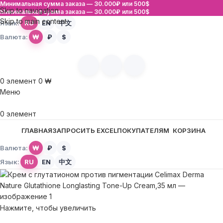
Минимальная сумма заказа —
30.000₽ или 500$
Skip to navigation
Минимальная сумма заказа —
30.000₽ или 500$
Skip to main content
Язык:
RU
EN
中文
Валюта:
₩
₽
$
0
элемент
0
₩
Меню
0
элемент
ГЛАВНАЯ
ЗАПРОСИТЬ EXCEL
ПОКУПАТЕЛЯМ
КОРЗИНА
Валюта:
₩
₽
$
Язык:
RU
EN
中文
Нажмите, чтобы увеличить