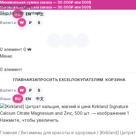
Минимальная сумма заказа —
30.000₽ или 500$
Skip to navigation
Минимальная сумма заказа —
30.000₽ или 500$
Skip to main content
Язык:
RU
EN
中文
Валюта:
₩
₽
$
0
элемент
0
₩
Меню
0
элемент
ГЛАВНАЯ
ЗАПРОСИТЬ EXCEL
ПОКУПАТЕЛЯМ
КОРЗИНА
Валюта:
₩
₽
$
Язык:
RU
EN
中文
Нажмите, чтобы увеличить
Главная
Витамины для красоты и здоровья
[Kirkland] Цитрат