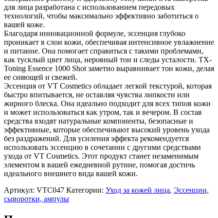
для лица разработана с использованием передовых
технологий, чтобы максимально эффективно заботиться о
вашей коже.
Благодаря инновационной формуле, эссенция глубоко
проникает в слои кожи, обеспечивая интенсивное увлажнение
и питание. Она помогает справиться с такими проблемами,
как тусклый цвет лица, неровный тон и следы усталости. TX-
Toning Essence 1000 Shot заметно выравнивает тон кожи, делая
ее сияющей и свежей.
Эссенция от VT Cosmetics обладает легкой текстурой, которая
быстро впитывается, не оставляя чувства липкости или
жирного блеска. Она идеально подходит для всех типов кожи
и может использоваться как утром, так и вечером. В состав
средства входят натуральные компоненты, безопасные и
эффективные, которые обеспечивают высокий уровень ухода
без раздражений. Для усиления эффекта рекомендуется
использовать эссенцию в сочетании с другими средствами
ухода от VT Cosmetics. Этот продукт станет незаменимым
элементом в вашей ежедневной рутине, помогая достичь
идеального внешнего вида вашей кожи.
Артикул:
VTC047
Категории:
Уход за кожей лица
,
Эссенции,
сыворотки, ампулы