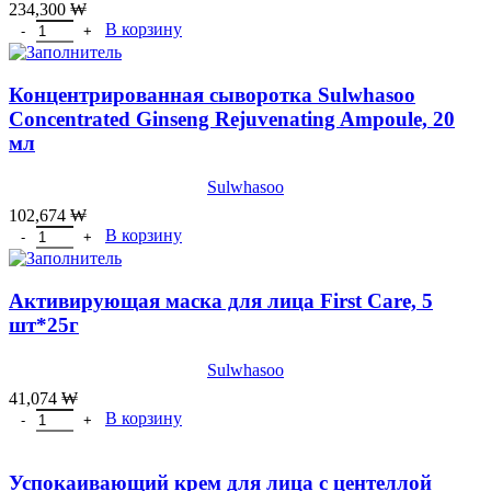
234,300
₩
Количество товара [OHUI]Ампульная масляная сыворотка со ств
В корзину
Концентрированная сыворотка Sulwhasoo
Concentrated Ginseng Rejuvenating Ampoule, 20
мл
Sulwhasoo
102,674
₩
Количество товара Концентрированная сыворотка Sulwhasoo Conc
В корзину
Активирующая маска для лица First Care, 5
шт*25г
Sulwhasoo
41,074
₩
Количество товара Активирующая маска для лица First Care, 5 
В корзину
Успокаивающий крем для лица с центеллой