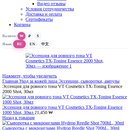
Видео отзывы
Условия сотрудничества
Доставка и оплата
Сертификаты
Корзина
Валюта:
₩
$
₽
Язык:
RU
EN
中文
Нажмите, чтобы увеличить
Главная
Уход за кожей лица
Эссенции, сыворотки, ампулы
Эссенция для ровного тона VT Cosmetics TX-Toning Essence
2000 Shot, 30мл
Эссенция для ровного тона VT Cosmetics TX-Toning Essence
1000 Shot, 30мл
21,450
₩
Назад к товарам
Cыворотка с микроиглами Hydrop Reedle Shot 700hL, 30ml