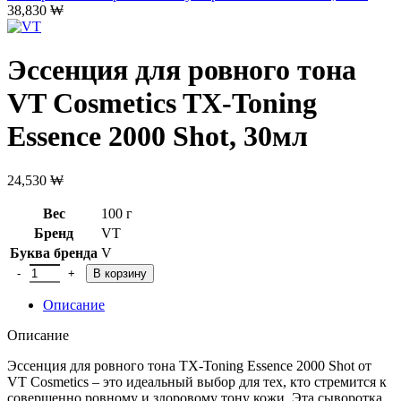
38,830
₩
Эссенция для ровного тона
VT Cosmetics TX-Toning
Essence 2000 Shot, 30мл
24,530
₩
Вес
100 г
Бренд
VT
Буква бренда
V
Количество товара Эссенция для ровного тона VT Cosmetics TX-
В корзину
Описание
Описание
Эссенция для ровного тона TX-Toning Essence 2000 Shot от
VT Cosmetics – это идеальный выбор для тех, кто стремится к
совершенно ровному и здоровому тону кожи. Эта сыворотка