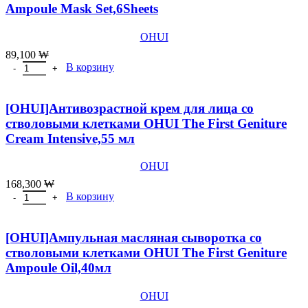
Ampoule Mask Set,6Sheets
OHUI
89,100
₩
Количество товара [OHUI]Листовая маска OHUI The First Genitu
В корзину
[OHUI]Антивозрастной крем для лица со
стволовыми клетками OHUI The First Geniture
Cream Intensive,55 мл
OHUI
168,300
₩
Количество товара [OHUI]Антивозрастной крем для лица со ство
В корзину
[OHUI]Ампульная масляная сыворотка со
стволовыми клетками OHUI The First Geniture
Ampoule Oil,40мл
OHUI