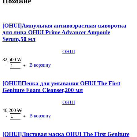
Похожие
[OHUI]Ампульная антивозрастная сыворотка
для лица OHUI Prime Advancer Ampoule
Serum,50 мл
OHUI
82,500
₩
Количество товара [OHUI]Ампульная антивозрастная сыворотка
В корзину
[OHUI]Пенка для умывания OHUI The First
Geniture Foam Cleanser,200 мл
OHUI
46,200
₩
Количество товара [OHUI]Пенка для умывания OHUI The First G
В корзину
[OHUI]Листовая маска OHUI The First Geniture