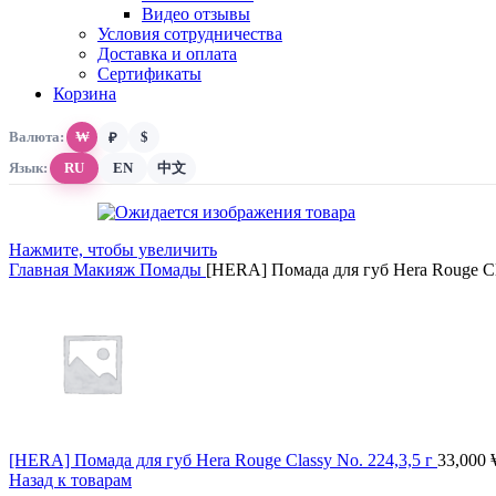
Видео отзывы
Условия сотрудничества
Доставка и оплата
Сертификаты
Корзина
Валюта:
₩
$
₽
Язык:
RU
EN
中文
Нажмите, чтобы увеличить
Главная
Макияж
Помады
[HERA] Помада для губ Hera Rouge Cla
[HERA] Помада для губ Hera Rouge Classy No. 224,3,5 г
33,000
Назад к товарам