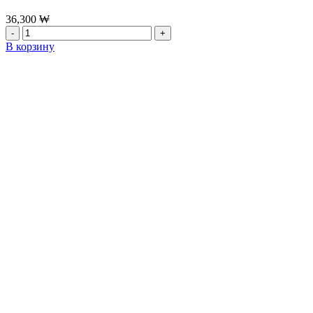
LosecSumma
Velvet
36,300
₩
Cover
Количество
Foundation
товара
В корзину
SPF
[The
30
history
/
of
PA++
whoo]Праймер
№2,30
The
мл
History
of
Whoo
Gongjinhyang
Mi
Velvet
Primer
Base,
40ml