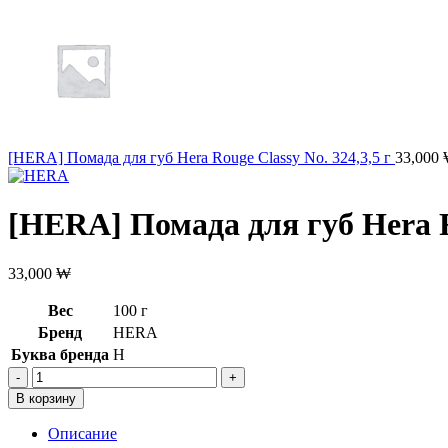
[HERA] Помада для губ Hera Rouge Classy No. 324,3,5 г
33,000
[HERA] Помада для губ Hera Ro
33,000
₩
Вес
100 г
Бренд
HERA
Буква бренда
H
Количество
товара
В корзину
[HERA]
Помада
Описание
для