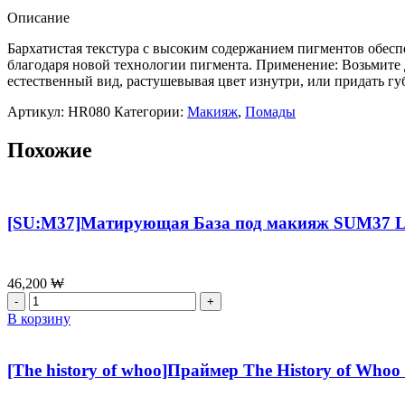
губ
Описание
Hera
Rouge
Бархатистая текстура с высоким содержанием пигментов обесп
Classy
благодаря новой технологии пигмента. Применение: Возьмите д
No.
естественный вид, растушевывая цвет изнутри, или придать губ
427,3,5
Артикул:
HR080
Категории:
Макияж
,
Помады
г
Похожие
[SU:M37]Матирующая База под макияж SUM37 Los
46,200
₩
Количество
товара
В корзину
[SU:M37]Матирующая
База
под
[The history of whoo]Праймер The History of Whoo 
макияж
SUM37