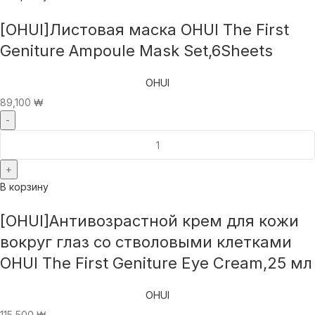
[OHUI]Листовая маска OHUI The First
Geniture Ampoule Mask Set,6Sheets
OHUI
89,100
₩
В корзину
[OHUI]Антивозрастной крем для кожи
вокруг глаз со стволовыми клетками
OHUI The First Geniture Eye Cream,25 мл
OHUI
115,500
₩