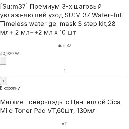
[Su:m37] Премиум 3-х шаговый
увлажняющий уход SU:M 37 Water-full
Timeless water gel mask 3 step kit,28
мл+ 2 мл++2 мл x 10 шт
Su:m37
40,920
₩
В корзину
Мягкие тонер-пэды с Центеллой Cica
Mild Toner Pad VT,60шт, 130мл
VT