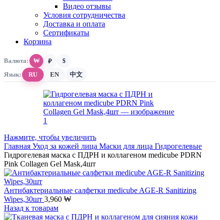
Видео отзывы
Условия сотрудничества
Доставка и оплата
Сертификаты
Корзина
Валюта:
₩
$
₽
Язык:
RU
EN
中文
Нажмите, чтобы увеличить
Главная
Уход за кожей лица
Маски для лица
Гидрогелевые
Гидрогелевая маска с ПДРН и коллагеном medicube PDRN
Pink Collagen Gel Mask,4шт
Антибактериальные салфетки medicube AGE-R Sanitizing
Wipes,30шт
3,960
₩
Назад к товарам