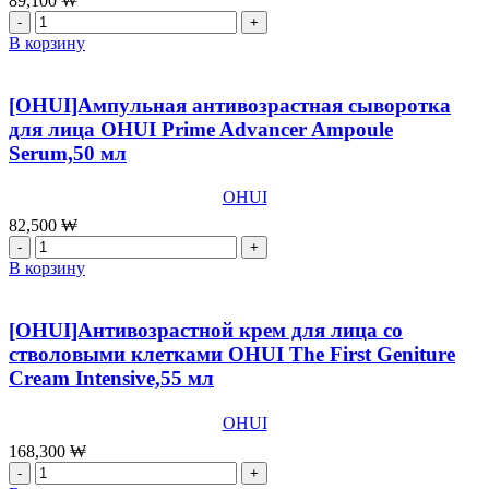
89,100
₩
Количество
товара
В корзину
[OHUI]Концентрированный
антивозрастной
крем
[OHUI]Ампульная антивозрастная сыворотка
для
для лица OHUI Prime Advancer Ampoule
лица
Serum,50 мл
OHUI
Prime
Advancer
OHUI
Ampoule
82,500
₩
Capture
Количество
Cream,50
товара
В корзину
мл
[OHUI]Ампульная
антивозрастная
сыворотка
[OHUI]Антивозрастной крем для лица со
для
стволовыми клетками OHUI The First Geniture
лица
Cream Intensive,55 мл
OHUI
Prime
Advancer
OHUI
Ampoule
168,300
₩
Serum,50
Количество
мл