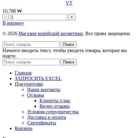
VT
5
шт*25г
10,780
₩
Количество
товара
В корзину
Пенка
для
© 2026
Магазин корейской косметики
. Все права защищены
очищения
Cica
Поиск
Mild
Начните вводить текст, чтобы увидеть товары, которые вы
Foam
ищете.
Cleanser
Поиск
-
300
Главная
ml
ЗАПРОСИТЬ EXCEL
Покупателям
Наши контакты
Отзывы
Клиенты о нас
Видео отзывы
Условия сотрудничества
Доставка и оплата
Сертификаты
Корзина