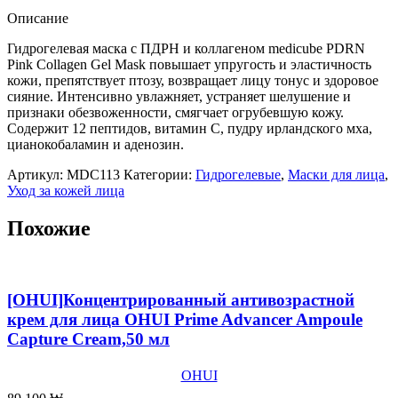
ПДРН
Описание
и
коллагеном
Гидрогелевая маска с ПДРН и коллагеном medicube PDRN
medicube
Pink Collagen Gel Mask повышает упругость и эластичность
PDRN
кожи, препятствует птозу, возвращает лицу тонус и здоровое
Pink
сияние. Интенсивно увлажняет, устраняет шелушение и
Collagen
признаки обезвоженности, смягчает огрубевшую кожу.
Gel
Содержит 12 пептидов, витамин С, пудру ирландского мха,
Mask,4шт
цианокобаламин и аденозин.
Артикул:
MDC113
Категории:
Гидрогелевые
,
Маски для лица
,
Уход за кожей лица
Похожие
[OHUI]Концентрированный антивозрастной
крем для лица OHUI Prime Advancer Ampoule
Capture Cream,50 мл
OHUI