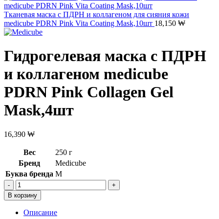
Тканевая маска с ПДРН и коллагеном для сияния кожи
medicube PDRN Pink Vita Coating Mask,10шт
18,150
₩
Гидрогелевая маска с ПДРН
и коллагеном medicube
PDRN Pink Collagen Gel
Mask,4шт
16,390
₩
Вес
250 г
Бренд
Medicube
Буква бренда
M
Количество
товара
В корзину
Гидрогелевая
маска
Описание
с