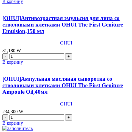
товара
В корзину
[OHUI]Антивозрастной
крем
для
[OHUI]Антивозрастная эмульсия для лица со
лица
стволовыми клетками OHUI The First Geniture
со
Emulsion,150 мл
стволовыми
клетками
OHUI
OHUI
The
81,180
₩
First
Количество
Geniture
товара
В корзину
Cream
[OHUI]Антивозрастная
Intensive,55
эмульсия
мл
для
[OHUI]Ампульная масляная сыворотка со
лица
стволовыми клетками OHUI The First Geniture
со
Ampoule Oil,40мл
стволовыми
клетками
OHUI
OHUI
The
234,300
₩
First
Количество
Geniture
товара
В корзину
Emulsion,150
[OHUI]Ампульная
мл