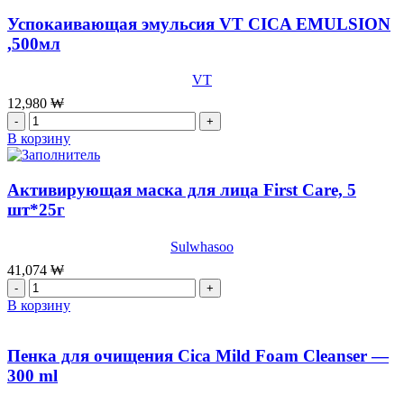
масляная
сыворотка
Успокаивающая эмульсия VT CICA EMULSION
со
,500мл
стволовыми
клетками
VT
OHUI
The
12,980
₩
First
Количество
Geniture
товара
В корзину
Ampoule
Успокаивающая
Oil,40мл
эмульсия
VT
Активирующая маска для лица First Care, 5
CICA
шт*25г
EMULSION
,500мл
Sulwhasoo
41,074
₩
Количество
товара
В корзину
Активирующая
маска
для
Пенка для очищения Cica Mild Foam Cleanser —
лица
300 ml
First
Care,