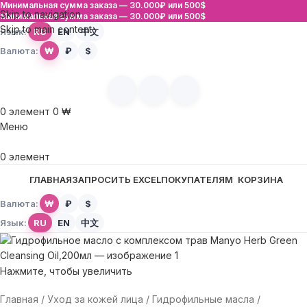
Минимальная сумма заказа —
30.000₽ или 500$
Skip to navigation
Минимальная сумма заказа —
30.000₽ или 500$
Skip to main content
Язык:
RU
EN
中文
Валюта:
₩
₽
$
0
элемент
0
₩
Меню
0
элемент
ГЛАВНАЯ
ЗАПРОСИТЬ EXCEL
ПОКУПАТЕЛЯМ
КОРЗИНА
Валюта:
₩
₽
$
Язык:
RU
EN
中文
Нажмите, чтобы увеличить
Главная
Уход за кожей лица
Гидрофильные масла