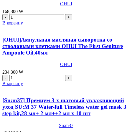
Prime
OHUI
Advancer
168,300
₩
Skin
Количество
Softner,150
товара
В корзину
мл
[OHUI]Антивозрастной
крем
для
[OHUI]Ампульная масляная сыворотка со
лица
стволовыми клетками OHUI The First Geniture
со
Ampoule Oil,40мл
стволовыми
клетками
OHUI
OHUI
The
234,300
₩
First
Количество
Geniture
товара
В корзину
Cream
[OHUI]Ампульная
Intensive,55
масляная
мл
сыворотка
[Su:m37] Премиум 3-х шаговый увлажняющий
со
уход SU:M 37 Water-full Timeless water gel mask 3
стволовыми
step kit,28 мл+ 2 мл++2 мл x 10 шт
клетками
OHUI
The
Su:m37
First