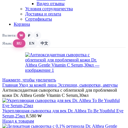
Видео отзывы
Условия сотрудничества
Доставка и оплата
Сертификаты
Корзина
Валюта:
₩
$
₽
Язык:
RU
EN
中文
Нажмите, чтобы увеличить
Главная
Уход за кожей лица
Эссенции, сыворотки, ампулы
Антиоксидантная сыворотка с облепихой для проблемной
кожи Dr. Althea Gentle Vitamin C Serum,30мл
Укрепляющая сыворотка для век Dr. Althea To Be Youthful Eye
Serum,25мл
8,580
₩
Назад к товарам