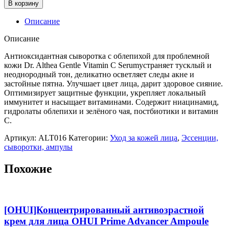
товара
В корзину
Антиоксидантная
сыворотка
Описание
с
облепихой
Описание
для
проблемной
Антиоксидантная сыворотка с облепихой для проблемной
кожи
кожи Dr. Althea Gentle Vitamin C Serumустраняет тусклый и
Dr.
неоднородный тон, деликатно осветляет следы акне и
Althea
застойные пятна. Улучшает цвет лица, дарит здоровое сияние.
Gentle
Оптимизирует защитные функции, укрепляет локальный
Vitamin
иммунитет и насыщает витаминами. Содержит ниацинамид,
C
гидролаты облепихи и зелёного чая, постбиотики и витамин
Serum,30мл
С.
Артикул:
ALT016
Категории:
Уход за кожей лица
,
Эссенции,
сыворотки, ампулы
Похожие
[OHUI]Концентрированный антивозрастной
крем для лица OHUI Prime Advancer Ampoule