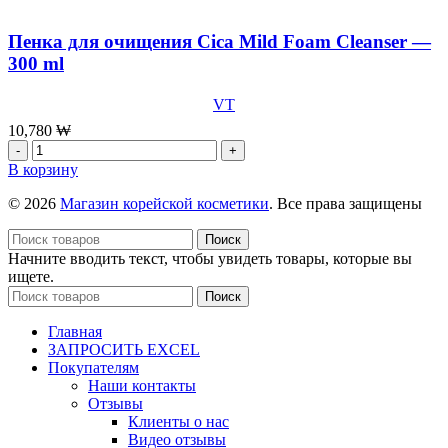
x
сыворотка
10
Sulwhasoo
Пенка для очищения Cica Mild Foam Cleanser —
шт
Concentrated
300 ml
Ginseng
Rejuvenating
VT
Ampoule,
20
10,780
₩
мл
Количество
товара
В корзину
Пенка
для
© 2026
Магазин корейской косметики
. Все права защищены
очищения
Cica
Поиск
Mild
Начните вводить текст, чтобы увидеть товары, которые вы
Foam
ищете.
Cleanser
Поиск
-
300
Главная
ml
ЗАПРОСИТЬ EXCEL
Покупателям
Наши контакты
Отзывы
Клиенты о нас
Видео отзывы