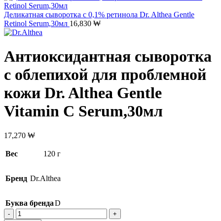
Деликатная сыворотка с 0,1% ретинола Dr. Althea Gentle
Retinol Serum,30мл
16,830
₩
Антиоксидантная сыворотка
с облепихой для проблемной
кожи Dr. Althea Gentle
Vitamin C Serum,30мл
17,270
₩
Вес
120 г
Бренд
Dr.Althea
Буква бренда
D
Количество