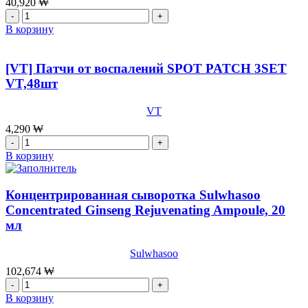
40,920
₩
Geniture
Количество
Ampoule
товара
В корзину
Oil,40мл
[Su:m37]
Премиум
3-
[VT] Патчи от воспалений SPOT PATCH 3SET
х
VT,48шт
шаговый
увлажняющий
VT
уход
SU:M
4,290
₩
37
Количество
Water-
товара
В корзину
full
[VT]
Timeless
Патчи
water
от
Концентрированная сыворотка Sulwhasoo
gel
воспалений
Concentrated Ginseng Rejuvenating Ampoule, 20
mask
SPOT
мл
3
PATCH
step
3SET
kit,28
VT,48шт
Sulwhasoo
мл+
102,674
₩
2
Количество
мл++2
товара
В корзину
мл
Концентрированная