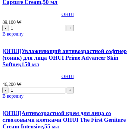
Capture Cream,50 мл
OHUI
89,100
₩
Количество
товара
В корзину
[OHUI]Концентрированный
антивозрастной
крем
[OHUI]Увлажняющий антивозрастной софтнер
для
(тоник) для лица ОHUI Prime Advancer Skin
лица
Softner,150 мл
OHUI
Prime
Advancer
OHUI
Ampoule
46,200
₩
Capture
Количество
Cream,50
товара
В корзину
мл
[OHUI]Увлажняющий
антивозрастной
софтнер
[OHUI]Антивозрастной крем для лица со
(тоник)
стволовыми клетками OHUI The First Geniture
для
Cream Intensive,55 мл
лица
ОHUI