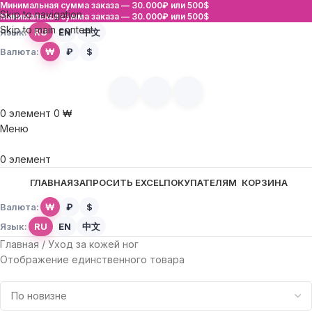
Минимальная сумма заказа —
30.000₽ или 500$
Skip to navigation
Минимальная сумма заказа —
30.000₽ или 500$
Skip to main content
Язык:
RU
EN
中文
Валюта:
₩
₽
$
0
элемент
0
₩
Меню
0
элемент
ГЛАВНАЯ
ЗАПРОСИТЬ EXCEL
ПОКУПАТЕЛЯМ
КОРЗИНА
Валюта:
₩
₽
$
Язык:
RU
EN
中文
Главная
Уход за кожей ног
Отображение единственного товара