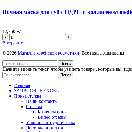
Ночная маска для губ с ПДРН и коллагеном medi
12,760
₩
Количество
товара
В корзину
Ночная
маска
© 2026
Магазин корейской косметики
. Все права защищены
для
губ
Поиск
с
Начните вводить текст, чтобы увидеть товары, которые вы ищет
ПДРН
Поиск
и
коллагеном
Главная
medicube
ЗАПРОСИТЬ EXCEL
PDRN
Покупателям
Lip
Наши контакты
Sleeping
Отзывы
Mask,10г
Клиенты о нас
Видео отзывы
Условия сотрудничества
Доставка и оплата