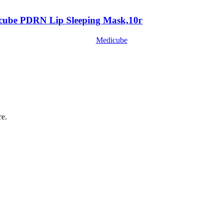
cube PDRN Lip Sleeping Mask,10г
Medicube
е.