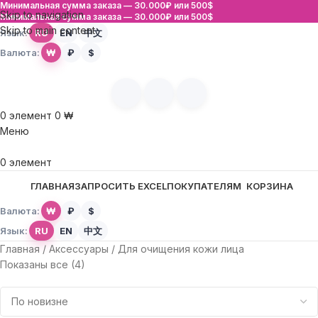
Минимальная сумма заказа —
30.000₽ или 500$
Skip to navigation
Минимальная сумма заказа —
30.000₽ или 500$
Skip to main content
Язык:
RU
EN
中文
Валюта:
₩
₽
$
0
элемент
0
₩
Меню
0
элемент
ГЛАВНАЯ
ЗАПРОСИТЬ EXCEL
ПОКУПАТЕЛЯМ
КОРЗИНА
Валюта:
₩
₽
$
Язык:
RU
EN
中文
Главная
Аксессуары
Для очищения кожи лица
Показаны все (4)