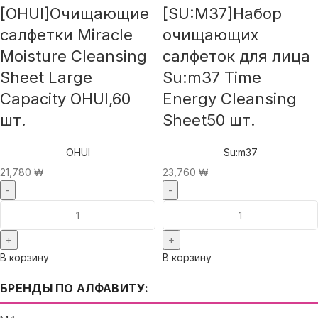
[OHUI]Очищающие
[SU:M37]Набор
салфетки Miracle
очищающих
Moisture Cleansing
салфеток для лица
Sheet Large
Su:m37 Time
Capacity OHUI,60
Energy Cleansing
шт.
Sheet50 шт.
OHUI
Su:m37
21,780
₩
23,760
₩
В корзину
В корзину