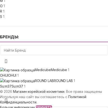
M
1
O
1
R
1
S
1
Medicube
Medicube
1
OHUI
OHUI
1
ROUND LAB
ROUND LAB
1
Su:m37
Su:m37
1
© 2026
Магазин корейской косметики
. Все права защищены
Используя наш сайт вы соглашаетесь с
Политикой
Конфиденциальности
.
Больше информации
ПРИНЯТЬ